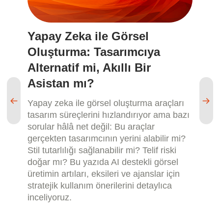
Yapay Zeka ile Görsel
Y
Oluşturma: Tasarımcıya
N
Alternatif mi, Akıllı Bir
(
Asistan mı?
Ya
tı
Yapay zeka ile görsel oluşturma araçları
mi
tasarım süreçlerini hızlandırıyor ama bazı
ya
sorular hâlâ net değil: Bu araçlar
ku
gerçekten tasarımcının yerini alabilir mi?
ve 
Stil tutarlılığı sağlanabilir mi? Telif riski
de
doğar mı? Bu yazıda AI destekli görsel
üretimin artıları, eksileri ve ajanslar için
stratejik kullanım önerilerini detaylıca
inceliyoruz.