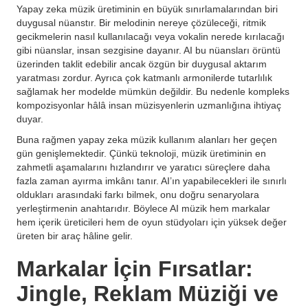
Yapay zeka müzik üretiminin en büyük sınırlamalarından biri
duygusal nüanstır. Bir melodinin nereye çözüleceği, ritmik
gecikmelerin nasıl kullanılacağı veya vokalin nerede kırılacağı
gibi nüanslar, insan sezgisine dayanır. AI bu nüansları örüntü
üzerinden taklit edebilir ancak özgün bir duygusal aktarım
yaratması zordur. Ayrıca çok katmanlı armonilerde tutarlılık
sağlamak her modelde mümkün değildir. Bu nedenle kompleks
kompozisyonlar hâlâ insan müzisyenlerin uzmanlığına ihtiyaç
duyar.
Buna rağmen yapay zeka müzik kullanım alanları her geçen
gün genişlemektedir. Çünkü teknoloji, müzik üretiminin en
zahmetli aşamalarını hızlandırır ve yaratıcı süreçlere daha
fazla zaman ayırma imkânı tanır. AI’ın yapabilecekleri ile sınırlı
oldukları arasındaki farkı bilmek, onu doğru senaryolara
yerleştirmenin anahtarıdır. Böylece AI müzik hem markalar
hem içerik üreticileri hem de oyun stüdyoları için yüksek değer
üreten bir araç hâline gelir.
Markalar İçin Fırsatlar:
Jingle, Reklam Müziği ve