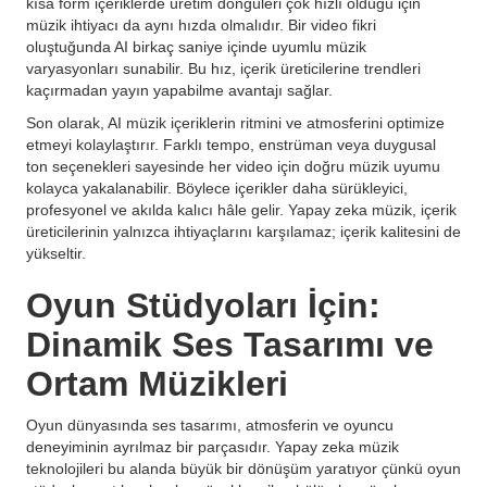
kısa form içeriklerde üretim döngüleri çok hızlı olduğu için
müzik ihtiyacı da aynı hızda olmalıdır. Bir video fikri
oluştuğunda AI birkaç saniye içinde uyumlu müzik
varyasyonları sunabilir. Bu hız, içerik üreticilerine trendleri
kaçırmadan yayın yapabilme avantajı sağlar.
Son olarak, AI müzik içeriklerin ritmini ve atmosferini optimize
etmeyi kolaylaştırır. Farklı tempo, enstrüman veya duygusal
ton seçenekleri sayesinde her video için doğru müzik uyumu
kolayca yakalanabilir. Böylece içerikler daha sürükleyici,
profesyonel ve akılda kalıcı hâle gelir. Yapay zeka müzik, içerik
üreticilerinin yalnızca ihtiyaçlarını karşılamaz; içerik kalitesini de
yükseltir.
Oyun Stüdyoları İçin:
Dinamik Ses Tasarımı ve
Ortam Müzikleri
Oyun dünyasında ses tasarımı, atmosferin ve oyuncu
deneyiminin ayrılmaz bir parçasıdır. Yapay zeka müzik
teknolojileri bu alanda büyük bir dönüşüm yaratıyor çünkü oyun