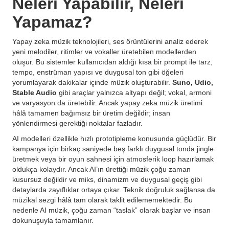
Neleri Yapabilir, Neleri
Yapamaz?
Yapay zeka müzik teknolojileri, ses örüntülerini analiz ederek
yeni melodiler, ritimler ve vokaller üretebilen modellerden
oluşur. Bu sistemler kullanıcıdan aldığı kısa bir prompt ile tarz,
tempo, enstrüman yapısı ve duygusal ton gibi öğeleri
yorumlayarak dakikalar içinde müzik oluşturabilir.
Suno, Udio,
Stable Audio
gibi araçlar yalnızca altyapı değil; vokal, armoni
ve varyasyon da üretebilir. Ancak yapay zeka müzik üretimi
hâlâ tamamen bağımsız bir üretim değildir; insan
yönlendirmesi gerektiği noktalar fazladır.
AI modelleri özellikle hızlı prototipleme konusunda güçlüdür. Bir
kampanya için birkaç saniyede beş farklı duygusal tonda jingle
üretmek veya bir oyun sahnesi için atmosferik loop hazırlamak
oldukça kolaydır. Ancak AI’ın ürettiği müzik çoğu zaman
kusursuz değildir ve miks, dinamizm ve duygusal geçiş gibi
detaylarda zayıflıklar ortaya çıkar. Teknik doğruluk sağlansa da
müzikal sezgi hâlâ tam olarak taklit edilememektedir. Bu
nedenle AI müzik, çoğu zaman “taslak” olarak başlar ve insan
dokunuşuyla tamamlanır.