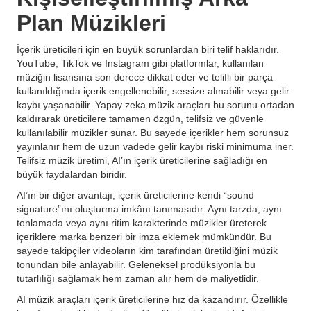
Plan Müzikleri
İçerik üreticileri için en büyük sorunlardan biri telif haklarıdır.
YouTube, TikTok ve Instagram gibi platformlar, kullanılan
müziğin lisansına son derece dikkat eder ve telifli bir parça
kullanıldığında içerik engellenebilir, sessize alınabilir veya gelir
kaybı yaşanabilir. Yapay zeka müzik araçları bu sorunu ortadan
kaldırarak üreticilere tamamen özgün, telifsiz ve güvenle
kullanılabilir müzikler sunar. Bu sayede içerikler hem sorunsuz
yayınlanır hem de uzun vadede gelir kaybı riski minimuma iner.
Telifsiz müzik üretimi, AI’ın içerik üreticilerine sağladığı en
büyük faydalardan biridir.
AI’ın bir diğer avantajı, içerik üreticilerine kendi “sound
signature”ını oluşturma imkânı tanımasıdır. Aynı tarzda, aynı
tonlamada veya aynı ritim karakterinde müzikler üreterek
içeriklere marka benzeri bir imza eklemek mümkündür. Bu
sayede takipçiler videoların kim tarafından üretildiğini müzik
tonundan bile anlayabilir. Geleneksel prodüksiyonla bu
tutarlılığı sağlamak hem zaman alır hem de maliyetlidir.
AI müzik araçları içerik üreticilerine hız da kazandırır. Özellikle