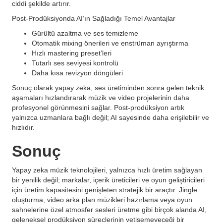
ciddi şekilde artırır.
Post-Prodüksiyonda AI’ın Sağladığı Temel Avantajlar
Gürültü azaltma ve ses temizleme
Otomatik mixing önerileri ve enstrüman ayrıştırma
Hızlı mastering preset’leri
Tutarlı ses seviyesi kontrolü
Daha kısa revizyon döngüleri
Sonuç olarak yapay zeka, ses üretiminden sonra gelen teknik
aşamaları hızlandırarak müzik ve video projelerinin daha
profesyonel görünmesini sağlar. Post-prodüksiyon artık
yalnızca uzmanlara bağlı değil; AI sayesinde daha erişilebilir ve
hızlıdır.
Sonuç
Yapay zeka müzik teknolojileri, yalnızca hızlı üretim sağlayan
bir yenilik değil; markalar, içerik üreticileri ve oyun geliştiricileri
için üretim kapasitesini genişleten stratejik bir araçtır. Jingle
oluşturma, video arka plan müzikleri hazırlama veya oyun
sahnelerine özel atmosfer sesleri üretme gibi birçok alanda AI,
geleneksel prodüksiyon süreçlerinin yetişemeyeceği bir