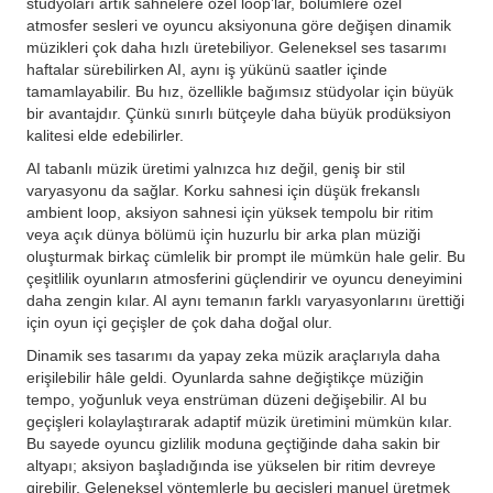
stüdyoları artık sahnelere özel loop’lar, bölümlere özel
atmosfer sesleri ve oyuncu aksiyonuna göre değişen dinamik
müzikleri çok daha hızlı üretebiliyor. Geleneksel ses tasarımı
haftalar sürebilirken AI, aynı iş yükünü saatler içinde
tamamlayabilir. Bu hız, özellikle bağımsız stüdyolar için büyük
bir avantajdır. Çünkü sınırlı bütçeyle daha büyük prodüksiyon
kalitesi elde edebilirler.
AI tabanlı müzik üretimi yalnızca hız değil, geniş bir stil
varyasyonu da sağlar. Korku sahnesi için düşük frekanslı
ambient loop, aksiyon sahnesi için yüksek tempolu bir ritim
veya açık dünya bölümü için huzurlu bir arka plan müziği
oluşturmak birkaç cümlelik bir prompt ile mümkün hale gelir. Bu
çeşitlilik oyunların atmosferini güçlendirir ve oyuncu deneyimini
daha zengin kılar. AI aynı temanın farklı varyasyonlarını ürettiği
için oyun içi geçişler de çok daha doğal olur.
Dinamik ses tasarımı da yapay zeka müzik araçlarıyla daha
erişilebilir hâle geldi. Oyunlarda sahne değiştikçe müziğin
tempo, yoğunluk veya enstrüman düzeni değişebilir. AI bu
geçişleri kolaylaştırarak adaptif müzik üretimini mümkün kılar.
Bu sayede oyuncu gizlilik moduna geçtiğinde daha sakin bir
altyapı; aksiyon başladığında ise yükselen bir ritim devreye
girebilir. Geleneksel yöntemlerle bu geçişleri manuel üretmek