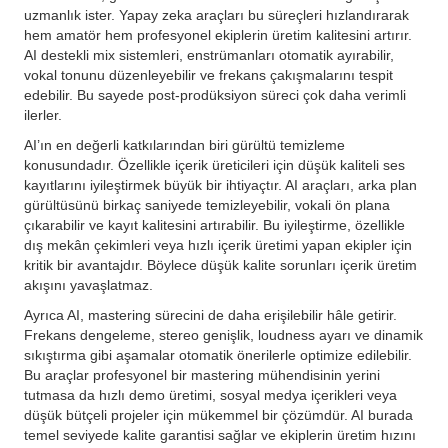
uzmanlık ister. Yapay zeka araçları bu süreçleri hızlandırarak
hem amatör hem profesyonel ekiplerin üretim kalitesini artırır.
AI destekli mix sistemleri, enstrümanları otomatik ayırabilir,
vokal tonunu düzenleyebilir ve frekans çakışmalarını tespit
edebilir. Bu sayede post-prodüksiyon süreci çok daha verimli
ilerler.
AI’ın en değerli katkılarından biri gürültü temizleme
konusundadır. Özellikle içerik üreticileri için düşük kaliteli ses
kayıtlarını iyileştirmek büyük bir ihtiyaçtır. AI araçları, arka plan
gürültüsünü birkaç saniyede temizleyebilir, vokali ön plana
çıkarabilir ve kayıt kalitesini artırabilir. Bu iyileştirme, özellikle
dış mekân çekimleri veya hızlı içerik üretimi yapan ekipler için
kritik bir avantajdır. Böylece düşük kalite sorunları içerik üretim
akışını yavaşlatmaz.
Ayrıca AI, mastering sürecini de daha erişilebilir hâle getirir.
Frekans dengeleme, stereo genişlik, loudness ayarı ve dinamik
sıkıştırma gibi aşamalar otomatik önerilerle optimize edilebilir.
Bu araçlar profesyonel bir mastering mühendisinin yerini
tutmasa da hızlı demo üretimi, sosyal medya içerikleri veya
düşük bütçeli projeler için mükemmel bir çözümdür. AI burada
temel seviyede kalite garantisi sağlar ve ekiplerin üretim hızını