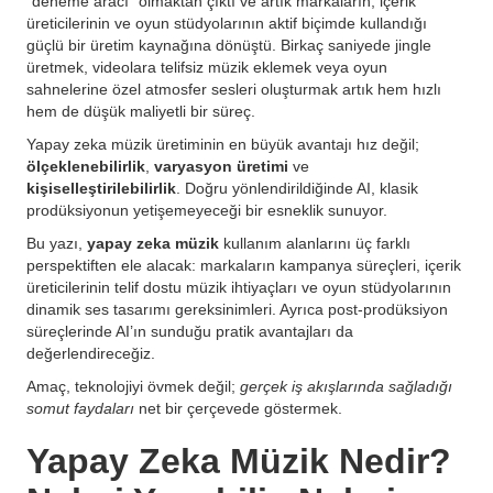
“deneme aracı” olmaktan çıktı ve artık markaların, içerik
üreticilerinin ve oyun stüdyolarının aktif biçimde kullandığı
güçlü bir üretim kaynağına dönüştü. Birkaç saniyede jingle
üretmek, videolara telifsiz müzik eklemek veya oyun
sahnelerine özel atmosfer sesleri oluşturmak artık hem hızlı
hem de düşük maliyetli bir süreç.
Yapay zeka müzik üretiminin en büyük avantajı hız değil;
ölçeklenebilirlik
,
varyasyon üretimi
ve
kişiselleştirilebilirlik
. Doğru yönlendirildiğinde AI, klasik
prodüksiyonun yetişemeyeceği bir esneklik sunuyor.
Bu yazı,
yapay zeka müzik
kullanım alanlarını üç farklı
perspektiften ele alacak: markaların kampanya süreçleri, içerik
üreticilerinin telif dostu müzik ihtiyaçları ve oyun stüdyolarının
dinamik ses tasarımı gereksinimleri. Ayrıca post-prodüksiyon
süreçlerinde AI’ın sunduğu pratik avantajları da
değerlendireceğiz.
Amaç, teknolojiyi övmek değil;
gerçek iş akışlarında sağladığı
somut faydaları
net bir çerçevede göstermek.
Yapay Zeka Müzik Nedir?