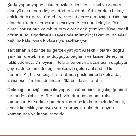
Şarkı yapan yapay zeka, müzik üretiminin fiziksel ve zaman
alan yüklerini neredeyse ortadan kaldırdı. Artık herkes birkaç
dakikada bir parça üretebiliyor ve bu gerçek, müziğe erişimi hiç
olmadığı kadar demokratikleştiriyor. Ancak bu kolaylık, “hit
olma” sorusunun cevabını tam olarak değiştirmiyor. Kısa vadeli
görünürlük, algoritmalar sayesinde mümkün; fakat uzun vadeli
bağlılık hâlâ insan hikâyesiyle şekilleniyor.
Tartışmanın özünde şu gerçek yatıyor: AI teknik olarak doğru
şarkıları üretebilir ama duyguyu, bağlamı ve kişisel deneyimi
taklit edemez. Dinleyicinin tekrar butonuna basmasını sağlayan
şey, sadece melodi değil; melodiyle gelen anlamdır. Bu
nedenle AI, hız ve çeşitlilik tarafında güçlü bir ortak olsa da,
kalıcı eser üretiminde insan hâlâ belirleyici taraftır.
Geleceğin müziği insan ile yapay zekânın birlikte çalıştığı hibrit
bir model olabilir. AI üretimi hızlandırır; insan onu ruhla
tamamlar. Hit şarkılar bundan sonra belki daha hızlı doğacak,
ancak kalıcılık yine aynı yerde duracak: anlatıda, duygu
katmanında ve insani sezgide.