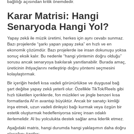
bağlılığı açısından kritik önemdedir.
Karar Matrisi: Hangi
Senaryoda Hangi Yol?
Yapay zekâ ile müzik üretimi, herkes için aynı cevabı sunmaz.
Bazı projelerde “şarkı yapan yapay zeka” en hızlı ve en
ekonomik çözümdür. Bazı projelerde ise insan dokunuşu yoksa
sonuç eksik kalır. Bu nedenle “hangi yöntemin doğru olduğu”
sorusu ancak senaryoya bakılarak yanıtlanabilir. Burada amaç,
üreticinin ihtiyaçlarını netleştirip doğru yöntemi seçmesini
kolaylaştırmak.
Bir içeriğin hedefi kısa vadeli görünürlükse ve duygusal bağ
şart değilse yapay zekâ yeterli olur. Özellikle TikTok/Reels gibi
hızlı tüketilen içeriklerde, fon müzikleri ve jingle benzeri kısa
formatlarda AI’ın avantajı büyüktür. Ancak bir sanatçı kimliği
inşa etmek, uzun vadeli dinleyici bağı kurmak veya özgün bir
estetik oluşturmak hedefleniyorsa süreç insan odaklı
ilerlemelidir. AI bu yolculukta destek sağlar ama liderlik etmez.
Aşağıdaki matris, hangi durumda hangi yaklaşımın daha doğru
olacağını özetler: