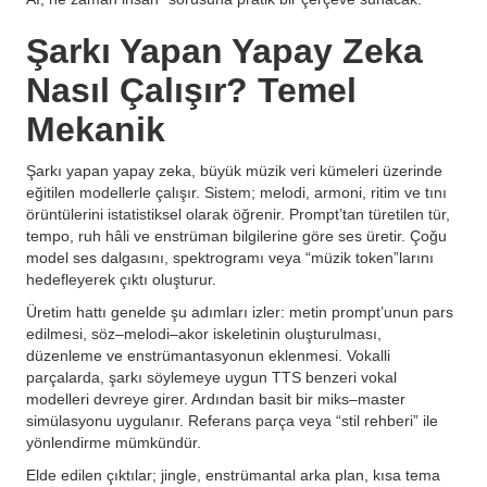
Şarkı Yapan Yapay Zeka
Nasıl Çalışır? Temel
Mekanik
Şarkı yapan yapay zeka, büyük müzik veri kümeleri üzerinde
eğitilen modellerle çalışır. Sistem; melodi, armoni, ritim ve tını
örüntülerini istatistiksel olarak öğrenir. Prompt’tan türetilen tür,
tempo, ruh hâli ve enstrüman bilgilerine göre ses üretir. Çoğu
model ses dalgasını, spektrogramı veya “müzik token”larını
hedefleyerek çıktı oluşturur.
Üretim hattı genelde şu adımları izler: metin prompt’unun pars
edilmesi, söz–melodi–akor iskeletinin oluşturulması,
düzenleme ve enstrümantasyonun eklenmesi. Vokalli
parçalarda, şarkı söylemeye uygun TTS benzeri vokal
modelleri devreye girer. Ardından basit bir miks–master
simülasyonu uygulanır. Referans parça veya “stil rehberi” ile
yönlendirme mümkündür.
Elde edilen çıktılar; jingle, enstrümantal arka plan, kısa tema