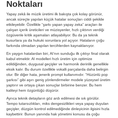
Noktaları
Yapay zekâ ile müzik üretimi ilk bakışta çok kolay görünür,
ancak süreçte yapılan küçük hatalar sonuçları ciddi şekilde
etkileyebilir. Özellikle “şarkı yapan yapay zeka” araçları ile
çalışan içerik üreticileri ve müzisyenler, hızlı çıktının verdiği
özgüvenle kritik aşamaları atlayabiliyor. Bu da ya teknik
kusurlara ya da hukuki sorunlara yol açıyor. Hataların çoğu
farkında olmadan yapılan tercihlerden kaynaklanıyor.
En yaygın hatalardan biri, AI’nın sunduğu ilk çıktıyı final olarak
kabul etmektir. AI modelleri hızlı üretim için optimize
edildiğinden, duygusal geçişler ve harmonik derinlik genellikle
eksik kalır. Bu durum özellikle vokalli parçalarda daha belirgin
olur. Bir diğer hata, jenerik prompt kullanımıdır. “Hüzünlü pop
şarkısı” gibi aşırı geniş yönlendirmeler modele yüzeysel üretim
yaptırır ve ortaya çıkan sonuçlar birbirine benzer. Bu hem
kaliteyi hem özgünlüğü düşürür.
Ayrıca teknik detayların göz ardı edilmesi de sık görülür.
Tempo tutarsızlıkları, miks dengesizlikleri veya yapay duyulan
geçişler, düzgün kontrol edilmediğinde dinleyicinin ilgisini hızla
kaybettirir. Bunun yanında hak yönetimi konusu da çoğu