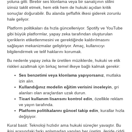
yoluna gitti. Birebir ses klonlama veya bir sanatçının stilini
izinsiz taklit etmek, hem etik hem de hukuki açıdan kritik
sonuçlar doğurabilir. Bu alanda şeffaflık ilkesi giderek zorunlu
hale geliyor.
Platform politikaları da hızla güncelleniyor. Spotify ve YouTube
gibi büyük platformlar, yapay zeka tarafından oluşturulan
içeriklerin etiketlenmesini ve gerektiğinde kaldırılmasını
sağlayan mekanizmalar geliştiriyor. Amaç, kullanıcıyı
bilgilendirmek ve telif haklarını korumak.
Bu nedenle yapay zeka ile üretilen müziklerde, hukuki ve etik
riskleri azaltmak için birkaç temel ilkeye bağlı kalmak gerekir:
Ses benzetimi veya klonlama yapıyorsanız
, mutlaka
izin alın.
Kullandığınız modelin eğitim verisini inceleyin
, gri
alanları olan araçlardan uzak durun.
Ticari kullanım lisansını kontrol edin
, özellikle reklam
ve yayın tarafında.
Platform politikalarını güncel takip edin
, kurallar hızla
değişiyor.
Kural basit: Teknoloji hızlıdır ama hukuki süreçler yavaştır. Bu
ikisi arasındaki farkı anlamadan yapılan her üretim, ileride ciddi