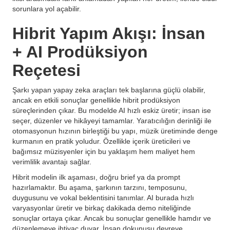
sorunlara yol açabilir.
Hibrit Yapım Akışı: İnsan
+ AI Prodüksiyon
Reçetesi
Şarkı yapan yapay zeka araçları tek başlarına güçlü olabilir,
ancak en etkili sonuçlar genellikle hibrit prodüksiyon
süreçlerinden çıkar. Bu modelde AI hızlı eskiz üretir; insan ise
seçer, düzenler ve hikâyeyi tamamlar. Yaratıcılığın derinliği ile
otomasyonun hızının birleştiği bu yapı, müzik üretiminde denge
kurmanın en pratik yoludur. Özellikle içerik üreticileri ve
bağımsız müzisyenler için bu yaklaşım hem maliyet hem
verimlilik avantajı sağlar.
Hibrit modelin ilk aşaması, doğru brief ya da prompt
hazırlamaktır. Bu aşama, şarkının tarzını, temposunu,
duygusunu ve vokal beklentisini tanımlar. AI burada hızlı
varyasyonlar üretir ve birkaç dakikada demo niteliğinde
sonuçlar ortaya çıkar. Ancak bu sonuçlar genellikle hamdır ve
düzenlemeye ihtiyaç duyar. İnsan dokunuşu devreye