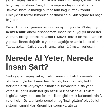
yapan yapay zeka bu derinliklere sahip olmadığı için yalnızca
bir yüzey oluşturur. Ses, tını ve yapı etkileyici olabilir ama
“hikâye” kısmı olmadığı sürece tam bağ kurmak zordur.
Dinleyicinin tekrar butonuna basması da büyük ölçüde bu bağa
bağlıdır.
Bu nedenle tartışmanın özünde şu ayrım yer alır: AI duyguyu
benzetebilir
, ancak hissedemez. İnsan ise duyguyu
hisseder
ve bunu bilinçli tercihlerle aktarır. Müzik, teknik olarak tutarlı bir
yapıdan ibaret değildir; o yapının taşıdığı anlamla kalıcı olur.
Yapay zeka müzik üretebilir ama ruhu hâlâ insan yerleştirir.
Nerede AI Yeter, Nerede
İnsan Şart?
Şarkı yapan yapay zeka, üretim sürecinin belirli aşamalarında
oldukça güçlüdür. Demo hazırlamak, fikir üretmek, farklı
tarzlarda hızlı varyasyon almak gibi ihtiyaçlara hızla yanıt
verebilir. İçerik üreticileri için özellikle kısa videolar, reklam
jingle’ları veya podcast fon müzikleri gibi pratik kullanımlarda AI
yeterli olur. Bu alanlarda temel amaç “hızlı çözüm” olduğu için
sistemin sınırlılıkları önemli bir sorun yaratmaz.