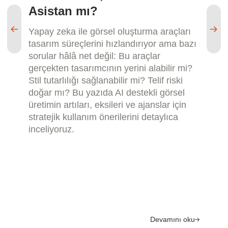
Asistan mı?
Ya
tı
Yapay zeka ile görsel oluşturma araçları
mi
tasarım süreçlerini hızlandırıyor ama bazı
ya
sorular hâlâ net değil: Bu araçlar
ku
gerçekten tasarımcının yerini alabilir mi?
ve 
Stil tutarlılığı sağlanabilir mi? Telif riski
de
doğar mı? Bu yazıda AI destekli görsel
üretimin artıları, eksileri ve ajanslar için
stratejik kullanım önerilerini detaylıca
inceliyoruz.
Devamını oku