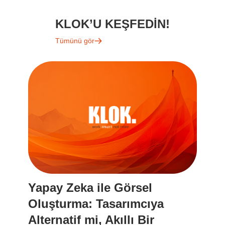
KLOK’U KEŞFEDİN!
Tümünü gör
Yapay Zeka ile Görsel
Y
Oluşturma: Tasarımcıya
N
Alternatif mi, Akıllı Bir
(