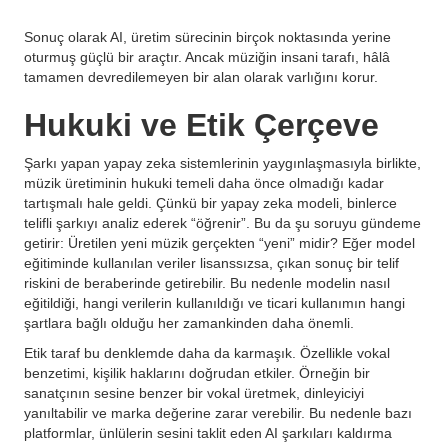
Sonuç olarak AI, üretim sürecinin birçok noktasında yerine
oturmuş güçlü bir araçtır. Ancak müziğin insani tarafı, hâlâ
tamamen devredilemeyen bir alan olarak varlığını korur.
Hukuki ve Etik Çerçeve
Şarkı yapan yapay zeka sistemlerinin yaygınlaşmasıyla birlikte,
müzik üretiminin hukuki temeli daha önce olmadığı kadar
tartışmalı hale geldi. Çünkü bir yapay zeka modeli, binlerce
telifli şarkıyı analiz ederek “öğrenir”. Bu da şu soruyu gündeme
getirir: Üretilen yeni müzik gerçekten “yeni” midir? Eğer model
eğitiminde kullanılan veriler lisanssızsa, çıkan sonuç bir telif
riskini de beraberinde getirebilir. Bu nedenle modelin nasıl
eğitildiği, hangi verilerin kullanıldığı ve ticari kullanımın hangi
şartlara bağlı olduğu her zamankinden daha önemli.
Etik taraf bu denklemde daha da karmaşık. Özellikle vokal
benzetimi, kişilik haklarını doğrudan etkiler. Örneğin bir
sanatçının sesine benzer bir vokal üretmek, dinleyiciyi
yanıltabilir ve marka değerine zarar verebilir. Bu nedenle bazı
platformlar, ünlülerin sesini taklit eden AI şarkıları kaldırma