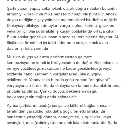
Şarkı yapan yapay zeka teknik olarak doğru notaları bulabilir,
armoniyi kurabilir ve miks benzeri bir yapı oluşturabilir. Ancak
duygu dediğimiz şey yalnızca matematiksel bir dizilim değildir.
Dinleyiciyi etkileyen detaylar; vurgu, nefes, kırılma, gecikme
veya bilinçli olarak bırakılmış küçük boşluklarda ortaya çıkar.
Bu nüanslar genellikle insanın sezgisel tercihlerine dayanır. AI,
ölçülebilir örüntüleri iyi taklit eder ama sezgisel risk alma
davranışı hâlâ sınırlıdır.
Müzikte duygu yalnızca performanstan gelmez;
kompozisyonun kendi iç hikâyesinden de doğar. Bir melodinin
nereye çözüleceği, nakaratın ne kadar geciktirileceği veya
sözlerde hangi kelimenin vurgulanacağı bile duyguyu
şekillendirir. Yapay zeka burada çoğu zaman “en güvenli”
varyasyonları üretir. Bu da dinleyici için tatmin edici olabilir ama
unutulmaz olmaz. Çünkü duygu, beklenenin değil,
beklenmeyenin doğru anda gelmesidir.
Ayrıca şarkıların taşıdığı sosyal ve kültürel bağlam, insan
tarafından yaratıldığında daha güçlü bir etki bırakır. Bir
sanatçının yaşadığı dönem, deneyimleri, kırgınlıkları veya
sevinçleri, müziği dinleyicide anlamlı kılan katmanlardır. Şarkı