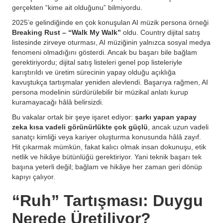
gerçekten “kime ait olduğunu” bilmiyordu.
2025’e gelindiğinde en çok konuşulan AI müzik persona örneği
Breaking Rust – “Walk My Walk”
oldu. Country dijital satış
listesinde zirveye oturması, AI müziğinin yalnızca sosyal medya
fenomeni olmadığını gösterdi. Ancak bu başarı bile bağlam
gerektiriyordu; dijital satış listeleri genel pop listeleriyle
karıştırıldı ve üretim sürecinin yapay olduğu açıklığa
kavuştukça tartışmalar yeniden alevlendi. Başarıya rağmen, AI
persona modelinin sürdürülebilir bir müzikal anlatı kurup
kuramayacağı hâlâ belirsizdi.
Bu vakalar ortak bir şeye işaret ediyor:
şarkı yapan yapay
zeka kısa vadeli görünürlükte çok güçlü
, ancak uzun vadeli
sanatçı kimliği veya kariyer oluşturma konusunda hâlâ zayıf.
Hit çıkarmak mümkün, fakat kalıcı olmak insan dokunuşu, etik
netlik ve hikâye bütünlüğü gerektiriyor. Yani teknik başarı tek
başına yeterli değil; bağlam ve hikâye her zaman geri dönüp
kapıyı çalıyor.
“Ruh” Tartışması: Duygu
Nerede Üretiliyor?