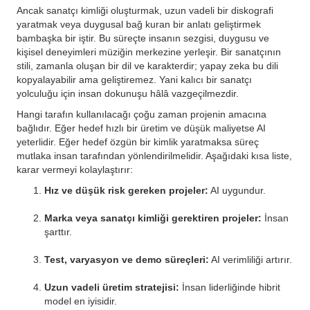
Ancak sanatçı kimliği oluşturmak, uzun vadeli bir diskografi
yaratmak veya duygusal bağ kuran bir anlatı geliştirmek
bambaşka bir iştir. Bu süreçte insanın sezgisi, duygusu ve
kişisel deneyimleri müziğin merkezine yerleşir. Bir sanatçının
stili, zamanla oluşan bir dil ve karakterdir; yapay zeka bu dili
kopyalayabilir ama geliştiremez. Yani kalıcı bir sanatçı
yolculuğu için insan dokunuşu hâlâ vazgeçilmezdir.
Hangi tarafın kullanılacağı çoğu zaman projenin amacına
bağlıdır. Eğer hedef hızlı bir üretim ve düşük maliyetse AI
yeterlidir. Eğer hedef özgün bir kimlik yaratmaksa süreç
mutlaka insan tarafından yönlendirilmelidir. Aşağıdaki kısa liste,
karar vermeyi kolaylaştırır:
Hız ve düşük risk gereken projeler:
AI uygundur.
Marka veya sanatçı kimliği gerektiren projeler:
İnsan
şarttır.
Test, varyasyon ve demo süreçleri:
AI verimliliği artırır.
Uzun vadeli üretim stratejisi:
İnsan liderliğinde hibrit
model en iyisidir.