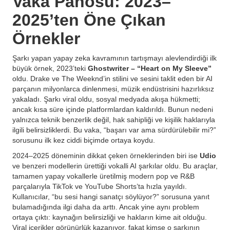
Vaka Panosu: 2023–
2025’ten Öne Çıkan
Örnekler
Şarkı yapan yapay zeka kavramının tartışmayı alevlendirdiği ilk
büyük örnek, 2023’teki
Ghostwriter – “Heart on My Sleeve”
oldu. Drake ve The Weeknd’in stilini ve sesini taklit eden bir AI
parçanın milyonlarca dinlenmesi, müzik endüstrisini hazırlıksız
yakaladı. Şarkı viral oldu, sosyal medyada akışa hükmetti;
ancak kısa süre içinde platformlardan kaldırıldı. Bunun nedeni
yalnızca teknik benzerlik değil, hak sahipliği ve kişilik haklarıyla
ilgili belirsizliklerdi. Bu vaka, “başarı var ama sürdürülebilir mi?”
sorusunu ilk kez ciddi biçimde ortaya koydu.
2024–2025 döneminin dikkat çeken örneklerinden biri ise
Udio
ve benzeri modellerin ürettiği vokalli AI şarkılar oldu. Bu araçlar,
tamamen yapay vokallerle üretilmiş modern pop ve R&B
parçalarıyla TikTok ve YouTube Shorts’ta hızla yayıldı.
Kullanıcılar, “bu sesi hangi sanatçı söylüyor?” sorusuna yanıt
bulamadığında ilgi daha da arttı. Ancak yine aynı problem
ortaya çıktı: kaynağın belirsizliği ve hakların kime ait olduğu.
Viral içerikler görünürlük kazanıyor, fakat kimse o şarkının