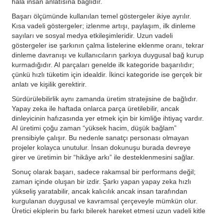
hâlâ insan anlatısına bağlıdır.
Başarı ölçümünde kullanılan temel göstergeler ikiye ayrılır.
Kısa vadeli göstergeler; izlenme artışı, paylaşım, ilk dinleme
sayıları ve sosyal medya etkileşimleridir. Uzun vadeli
göstergeler ise şarkının çalma listelerine eklenme oranı, tekrar
dinleme davranışı ve kullanıcıların şarkıya duygusal bağ kurup
kurmadığıdır. AI parçaları genelde ilk kategoride başarılıdır;
çünkü hızlı tüketim için idealdir. İkinci kategoride ise gerçek bir
anlatı ve kişilik gerektirir.
Sürdürülebilirlik aynı zamanda üretim stratejisine de bağlıdır.
Yapay zeka ile haftada onlarca parça üretilebilir, ancak
dinleyicinin hafızasında yer etmek için bir kimliğe ihtiyaç vardır.
AI üretimi çoğu zaman “yüksek hacim, düşük bağlam”
prensibiyle çalışır. Bu nedenle sanatçı personası olmayan
projeler kolayca unutulur. İnsan dokunuşu burada devreye
girer ve üretimin bir “hikâye arkı” ile desteklenmesini sağlar.
Sonuç olarak başarı, sadece rakamsal bir performans değil;
zaman içinde oluşan bir izdir. Şarkı yapan yapay zeka hızlı
yükseliş yaratabilir, ancak kalıcılık ancak insan tarafından
kurgulanan duygusal ve kavramsal çerçeveyle mümkün olur.
Üretici ekiplerin bu farkı bilerek hareket etmesi uzun vadeli kitle