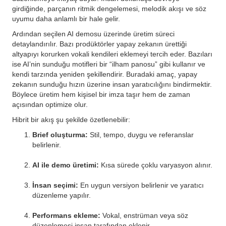
girdiğinde, parçanın ritmik dengelemesi, melodik akışı ve söz
uyumu daha anlamlı bir hale gelir.
Ardından seçilen AI demosu üzerinde üretim süreci
detaylandırılır. Bazı prodüktörler yapay zekanın ürettiği
altyapıyı korurken vokali kendileri eklemeyi tercih eder. Bazıları
ise AI’nin sunduğu motifleri bir “ilham panosu” gibi kullanır ve
kendi tarzında yeniden şekillendirir. Buradaki amaç, yapay
zekanın sunduğu hızın üzerine insan yaratıcılığını bindirmektir.
Böylece üretim hem kişisel bir imza taşır hem de zaman
açısından optimize olur.
Hibrit bir akış şu şekilde özetlenebilir:
Brief oluşturma:
Stil, tempo, duygu ve referanslar
belirlenir.
AI ile demo üretimi:
Kısa sürede çoklu varyasyon alınır.
İnsan seçimi:
En uygun versiyon belirlenir ve yaratıcı
düzenleme yapılır.
Performans ekleme:
Vokal, enstrüman veya söz
düzenlemesi insan tarafından eklenir.