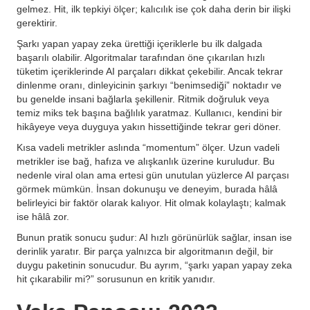
gelmez. Hit, ilk tepkiyi ölçer; kalıcılık ise çok daha derin bir ilişki
gerektirir.
Şarkı yapan yapay zeka ürettiği içeriklerle bu ilk dalgada
başarılı olabilir. Algoritmalar tarafından öne çıkarılan hızlı
tüketim içeriklerinde AI parçaları dikkat çekebilir. Ancak tekrar
dinlenme oranı, dinleyicinin şarkıyı “benimsediği” noktadır ve
bu genelde insani bağlarla şekillenir. Ritmik doğruluk veya
temiz miks tek başına bağlılık yaratmaz. Kullanıcı, kendini bir
hikâyeye veya duyguya yakın hissettiğinde tekrar geri döner.
Kısa vadeli metrikler aslında “momentum” ölçer. Uzun vadeli
metrikler ise bağ, hafıza ve alışkanlık üzerine kuruludur. Bu
nedenle viral olan ama ertesi gün unutulan yüzlerce AI parçası
görmek mümkün. İnsan dokunuşu ve deneyim, burada hâlâ
belirleyici bir faktör olarak kalıyor. Hit olmak kolaylaştı; kalmak
ise hâlâ zor.
Bunun pratik sonucu şudur: AI hızlı görünürlük sağlar, insan ise
derinlik yaratır. Bir parça yalnızca bir algoritmanın değil, bir
duygu paketinin sonucudur. Bu ayrım, “şarkı yapan yapay zeka
hit çıkarabilir mi?” sorusunun en kritik yanıdır.