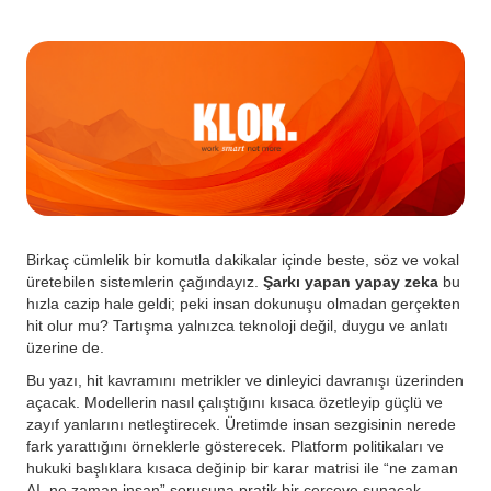
Birkaç cümlelik bir komutla dakikalar içinde beste, söz ve vokal
üretebilen sistemlerin çağındayız.
Şarkı yapan yapay zeka
bu
hızla cazip hale geldi; peki insan dokunuşu olmadan gerçekten
hit olur mu? Tartışma yalnızca teknoloji değil, duygu ve anlatı
üzerine de.
Bu yazı, hit kavramını metrikler ve dinleyici davranışı üzerinden
açacak. Modellerin nasıl çalıştığını kısaca özetleyip güçlü ve
zayıf yanlarını netleştirecek. Üretimde insan sezgisinin nerede
fark yarattığını örneklerle gösterecek. Platform politikaları ve
hukuki başlıklara kısaca değinip bir karar matrisi ile “ne zaman
AI, ne zaman insan” sorusuna pratik bir çerçeve sunacak.