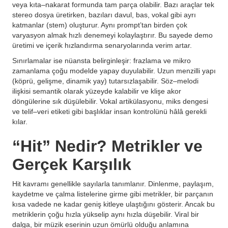
veya kıta–nakarat formunda tam parça olabilir. Bazı araçlar tek
stereo dosya üretirken, bazıları davul, bas, vokal gibi ayrı
katmanlar (stem) oluşturur. Aynı prompt’tan birden çok
varyasyon almak hızlı denemeyi kolaylaştırır. Bu sayede demo
üretimi ve içerik hızlandırma senaryolarında verim artar.
Sınırlamalar ise nüansta belirginleşir: frazlama ve mikro
zamanlama çoğu modelde yapay duyulabilir. Uzun menzilli yapı
(köprü, gelişme, dinamik yay) tutarsızlaşabilir. Söz–melodi
ilişkisi semantik olarak yüzeyde kalabilir ve klişe akor
döngülerine sık düşülebilir. Vokal artikülasyonu, miks dengesi
ve telif–veri etiketi gibi başlıklar insan kontrolünü hâlâ gerekli
kılar.
“Hit” Nedir? Metrikler ve
Gerçek Karşılık
Hit kavramı genellikle sayılarla tanımlanır. Dinlenme, paylaşım,
kaydetme ve çalma listelerine girme gibi metrikler, bir parçanın
kısa vadede ne kadar geniş kitleye ulaştığını gösterir. Ancak bu
metriklerin çoğu hızla yükselip aynı hızla düşebilir. Viral bir
dalga, bir müzik eserinin uzun ömürlü olduğu anlamına