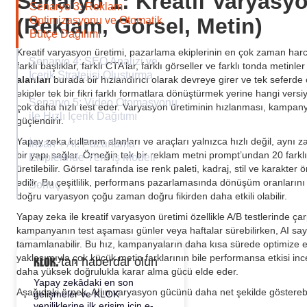
Senaryo 1: Kreatif Varyasyo
Senaryo 3: Reklam
(Reklam, Görsel, Metin)
Optimizasyonu ve Otomatik
Bütçe Dağılımı
Kreatif varyasyon üretimi, pazarlama ekiplerinin en çok zaman harc
Senaryo 4: SEO Analizi ve
farklı başlıklar, farklı CTA’lar, farklı görseller ve farklı tonda metinl
İçerik Stratejisi Oluşturma
alanları
burada bir hızlandırıcı olarak devreye girer ve tek seferde
ekipler tek bir fikri farklı formatlara dönüştürmek yerine hangi ver
Senaryo 5: Video Otomasyonu
çok daha hızlı test eder. Varyasyon üretiminin hızlanması, kampan
ile Hızlı İçerik Dağıtımı
güçlendirir.
Yapay zeka kullanım alanları ve araçları yalnızca hızlı değil, aynı 
İnsan + AI: Pazarlama
bir yapı sağlar. Örneğin tek bir reklam metni prompt’undan 20 farklı
Ekiplerinde Yeni İş Modeli
üretilebilir. Görsel tarafında ise renk paleti, kadraj, stil ve karakt
edilir. Bu çeşitlilik, performans pazarlamasında dönüşüm oranlarını a
Sonuç
doğru varyasyon çoğu zaman doğru fikirden daha etkili olabilir.
Yapay zeka ile kreatif varyasyon üretimi özellikle A/B testlerinde çar
kampanyanın test aşaması günler veya haftalar sürebilirken, AI say
tamamlanabilir. Bu hız, kampanyaların daha kısa sürede optimize edi
yaklaşımıyla çok küçük metin farklarının bile performansa etkisi ince
'tan haberdar olun
daha yüksek doğrulukla karar alma gücü elde eder.
Yapay zekâdaki en son
Aşağıdaki örnek, AI’ın varyasyon gücünü daha net şekilde gösterebi
gelişmeler ve KLOK
yeniliklerine ilk erişim için e-