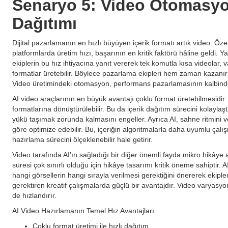
Senaryo 5: Video Otomasyonu
Dağıtımı
Dijital pazarlamanın en hızlı büyüyen içerik formatı artık video. Öze
platformlarda üretim hızı, başarının en kritik faktörü hâline geldi. Y
ekiplerin bu hız ihtiyacına yanıt vererek tek komutla kısa videolar,
formatlar üretebilir. Böylece pazarlama ekipleri hem zaman kazanır h
Video üretimindeki otomasyon, performans pazarlamasının kalbinde 
AI video araçlarının en büyük avantajı çoklu format üretebilmesidir. 
formatlarına dönüştürülebilir. Bu da içerik dağıtım sürecini kolaylaştı
yükü taşımak zorunda kalmasını engeller. Ayrıca AI, sahne ritmini v
göre optimize edebilir. Bu, içeriğin algoritmalarla daha uyumlu çalı
hazırlama sürecini ölçeklenebilir hale getirir.
Video tarafında AI’ın sağladığı bir diğer önemli fayda mikro hikâye a
süresi çok sınırlı olduğu için hikâye tasarımı kritik öneme sahiptir. 
hangi görsellerin hangi sırayla verilmesi gerektiğini önererek ekiplerin
gerektiren kreatif çalışmalarda güçlü bir avantajdır. Video varyasyon
de hızlandırır.
AI Video Hazırlamanın Temel Hız Avantajları
Çoklu format üretimi ile hızlı dağıtım