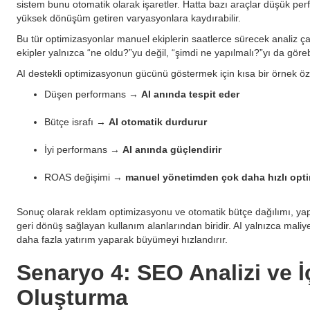
sistem bunu otomatik olarak işaretler. Hatta bazı araçlar düşük pe
yüksek dönüşüm getiren varyasyonlara kaydırabilir.
Bu tür optimizasyonlar manuel ekiplerin saatlerce sürecek analiz çal
ekipler yalnızca “ne oldu?”yu değil, “şimdi ne yapılmalı?”yı da görebi
AI destekli optimizasyonun gücünü göstermek için kısa bir örnek özet
Düşen performans →
AI anında tespit eder
Bütçe israfı →
AI otomatik durdurur
İyi performans →
AI anında güçlendirir
ROAS değişimi →
manuel yönetimden çok daha hızlı opti
Sonuç olarak reklam optimizasyonu ve otomatik bütçe dağılımı, ya
geri dönüş sağlayan kullanım alanlarından biridir. AI yalnızca mal
daha fazla yatırım yaparak büyümeyi hızlandırır.
Senaryo 4: SEO Analizi ve İç
Oluşturma