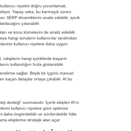
; kullanıcı niyetini doğru yorumlamak,
gerekiyor. Yapay zeka, bu karmaşık süreci
ı SERP dinamiklerini analiz edebilir, içerik
atılacağını çıkarabilir.
arı ve konu kümelerini de analiz edebilir.
eya hangi soruların kullanıcılar tarafından
iplerinin kullanıcı niyetine daha uygun
 rakiplerin hangi içeriklerde başarılı
rını kullandığını hızla gösterebilir.
nlendirme sağlar. Böyle bir içgörü manuel
 kaçan detaylar ortaya çıkabilir. AI bu
ji desteği” sunmasıdır. İçerik ekipleri AI’ın
iklerini kullanıcı niyetine göre optimize
i daha öngörülebilir ve sürdürülebilir hâle
ma ekiplerine stratejik alan açar.