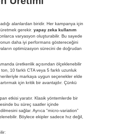
n Üretimi
adığı alanlardan biridir. Her kampanya için
er üretmek gerekir.
yapay zeka kullanım
 onlarca varyasyon oluşturabilir. Bu sayede
siyonun daha iyi performans göstereceğini
yaların optimizasyon sürecini de doğrudan
zamanda üretkenlik açısından ölçeklenebilir
 ton, 10 farklı CTA veya 5 farklı uzunluk
er önerileriyle markaya uygun seçenekler elde
rtırmak için kritik bir avantajdır. Çünkü
pan etkisi yaratır. Klasik yöntemlerde bir
esinde bu süreç saatler içinde
lmesini sağlar. Ayrıca “micro-variation”
lenebilir. Böylece ekipler sadece hız değil,
lir: