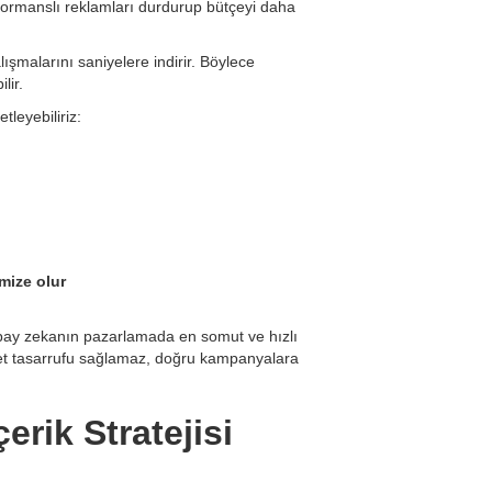
rformanslı reklamları durdurup bütçeyi daha
ışmalarını saniyelere indirir. Böylece
lir.
leyebiliriz:
mize olur
pay zekanın pazarlamada en somut ve hızlı
iyet tasarrufu sağlamaz, doğru kampanyalara
erik Stratejisi