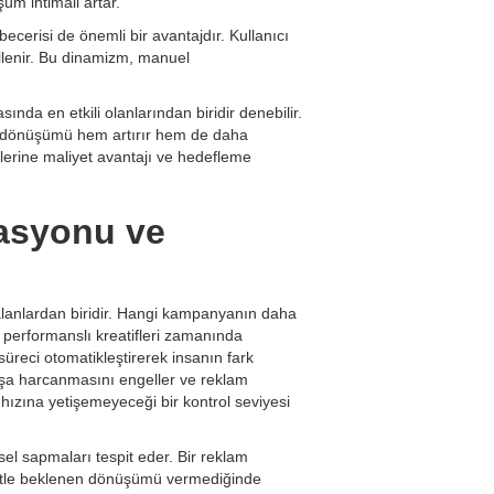
üm ihtimali artar.
erisi de önemli bir avantajdır. Kullanıcı
llenir. Bu dinamizm, manuel
da en etkili olanlarından biridir denebilir.
çin dönüşümü hem artırır hem de daha
plerine maliyet avantajı ve hedefleme
asyonu ve
alanlardan biridir. Hangi kampanyanın daha
 performanslı kreatifleri zamanında
süreci otomatikleştirerek insanın fark
oşa harcanmasını engeller ve reklam
hızına yetişemeyeceği bir kontrol seviyesi
sel sapmaları tespit eder. Bir reklam
kitle beklenen dönüşümü vermediğinde