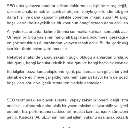
SEO artık yalnızca anahtar kelime doldurmakla ilgili bir süreç değil
rakipleri analiz etmek ve içerik stratejisini veriyle şekillendirmek 
daha hızlı ve daha kapsamlı şekilde yönetme imkânı sunar. AI araçlar
boşluklarını belirleyebilir ve bir konunun
hangi açıdan
daha etkili anl
AI, yalnızca anahtar kelime önerisi sunmakla kalmaz; semantik alanl
Örneğin bir blog yazısının hangi alt başlıklara bölünmesi gerektiği v
en çok sorulduğu AI tarafından kolayca tespit edilir. Bu da içerik ek
içerikler üretmesine yardımcı olur.
Rekabet analizi de yapay zekanın güçlü olduğu alanlardan biridir. AI,
olduğunu, hangi konuları eksik bıraktığını ve hangi backlink kaynakla
Bu bilgiler, pazarlama ekiplerine içerik planlaması için güçlü bir yö
olarak elde edilmeye çalışıldığında hem zaman kaybı hem de gözden
boşlukları görür ve içerik stratejisini veriyle destekler.
SEO tarafındaki en büyük avantaj, yapay zekanın “öneri” değil “strate
analizini kullanarak daha akıllı bir yayın takvimi oluşturabilir ve içer
edebilir. Bu, performansı sadece artırmakla kalmaz; içerik süreçlerin
getirir. Kısacası AI, SEO’nun manuel işlem yükünü azaltarak pazarla