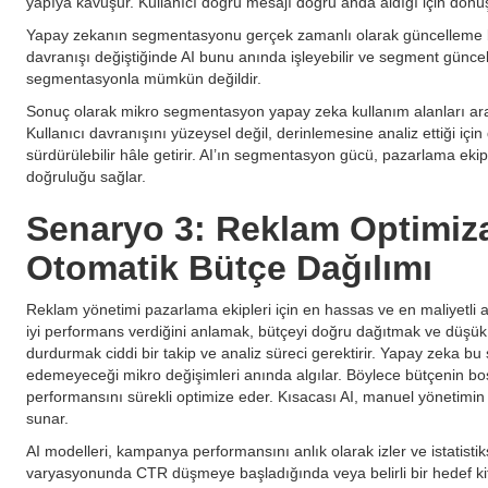
yapıya kavuşur. Kullanıcı doğru mesajı doğru anda aldığı için dönüş
Yapay zekanın segmentasyonu gerçek zamanlı olarak güncelleme bec
davranışı değiştiğinde AI bunu anında işleyebilir ve segment günce
segmentasyonla mümkün değildir.
Sonuç olarak mikro segmentasyon yapay zeka kullanım alanları arasın
Kullanıcı davranışını yüzeysel değil, derinlemesine analiz ettiği i
sürdürülebilir hâle getirir. AI’ın segmentasyon gücü, pazarlama eki
doğruluğu sağlar.
Senaryo 3: Reklam Optimiz
Otomatik Bütçe Dağılımı
Reklam yönetimi pazarlama ekipleri için en hassas ve en maliyetli 
iyi performans verdiğini anlamak, bütçeyi doğru dağıtmak ve düşük
durdurmak ciddi bir takip ve analiz süreci gerektirir. Yapay zeka bu 
edemeyeceği mikro değişimleri anında algılar. Böylece bütçenin b
performansını sürekli optimize eder. Kısacası AI, manuel yönetimin 
sunar.
AI modelleri, kampanya performansını anlık olarak izler ve istatistik
varyasyonunda CTR düşmeye başladığında veya belirli bir hedef 