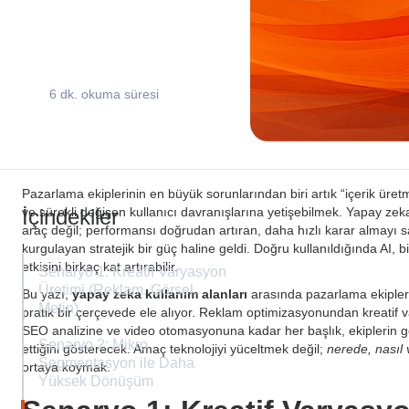
6 dk. okuma süresi
Pazarlama ekiplerinin en büyük sorunlarından biri artık “içerik üretm
İçindekiler
ve sürekli değişen kullanıcı davranışlarına yetişebilmek. Yapay zek
araç değil; performansı doğrudan artıran, daha hızlı karar almayı 
kurgulayan stratejik bir güç haline geldi. Doğru kullanıldığında AI,
etkisini birkaç kat artırabilir.
Senaryo 1: Kreatif Varyasyon
Üretimi (Reklam, Görsel,
Bu yazı,
yapay zeka kullanım alanları
arasında pazarlama ekipler
Metin)
pratik bir çerçevede ele alıyor. Reklam optimizasyonundan kreati
SEO analizine ve video otomasyonuna kadar her başlık, ekiplerin g
Senaryo 2: Mikro
ettiğini gösterecek. Amaç teknolojiyi yüceltmek değil;
nerede, nasıl 
Segmentasyon ile Daha
ortaya koymak.
Yüksek Dönüşüm