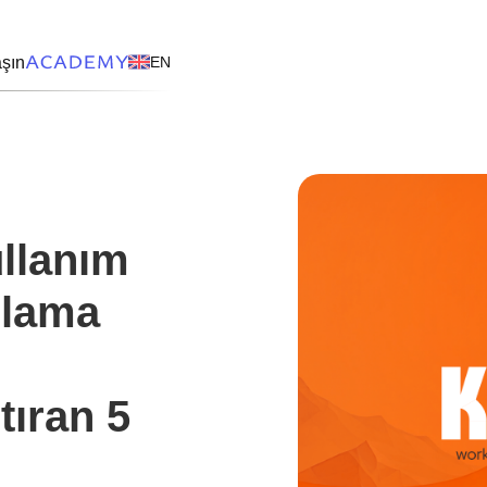
aşın
EN
llanım
rlama
tıran 5