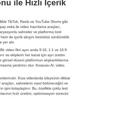
 ile Hızlı İçerik
llikle TikTok, Reels ve YouTube Shorts gibi
apay zeka ile video hazırlama araçları,
 varyasyonlu sahneler ve platforma özel
em de içerik akışını kesintisiz sürdürebilir.
yer alır.
Bir video fikri aynı anda 9:16, 1:1 ve 16:9
rır ve ekiplerin her kanal için ayrı üretim
e görsel düzeni platformun alışkanlıklarına
şmasına yardımcı olur. Kısacası AI, video
nlatımıdır. Kısa videolarda izleyicinin dikkat
AI araçları, sahnelerin nasıl bölüneceğini ve
 işini kolaylaştırır. Bu, özellikle çoklu test
larının hızlı üretimi, optimizasyon sürecini