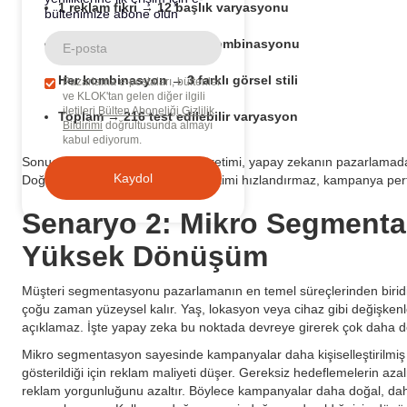
1 reklam fikri → 12 başlık varyasyonu
bültenimize abone olun
12 başlık → 6 farklı CTA kombinasyonu
Her kombinasyon → 3 farklı görsel stili
Pazarlama e-postaları, bültenler
ve KLOK'tan gelen diğer ilgili
iletileri
Bülten Aboneliği Gizlilik
Toplam → 216 test edilebilir varyasyon
Bildirimi
doğrultusunda almayı
kabul ediyorum.
Sonuç olarak kreatif varyasyon üretimi, yapay zekanın pazarlamada 
Doğru kullanıldığında yalnızca üretimi hızlandırmaz, kampanya per
Senaryo 2: Mikro Segmenta
Yüksek Dönüşüm
Müşteri segmentasyonu pazarlamanın en temel süreçlerinden biridi
çoğu zaman yüzeysel kalır. Yaş, lokasyon veya cihaz gibi değişkenle
açıklamaz. İşte yapay zeka bu noktada devreye girerek çok daha der
Mikro segmentasyon sayesinde kampanyalar daha kişiselleştirilmiş hâle
gösterildiği için reklam maliyeti düşer. Gereksiz hedeflemelerin a
reklam yorgunluğunu azaltır. Böylece kampanyalar daha doğal, dah